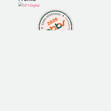
Colaboradora
MÃES EM VIAGEM © 2026
|
DESIGN XCAKE
|
CÓDIGO
DIFLUIR